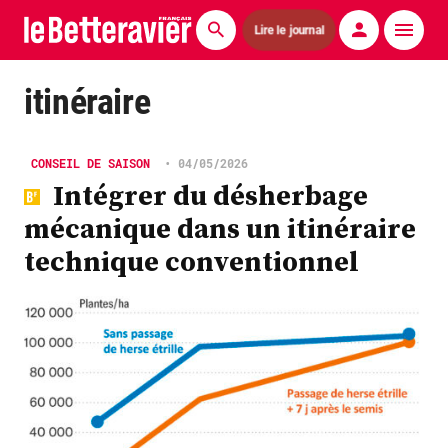
Lire le journal
Actualités
itinéraire
Économie
CONSEIL DE SAISON
•
04/05/2026
Agronomie
Intégrer du désherbage
mécanique dans un itinéraire
Matériels
technique conventionnel
La technique ITB
Pommes de terre
Guides pratiques
Chasse