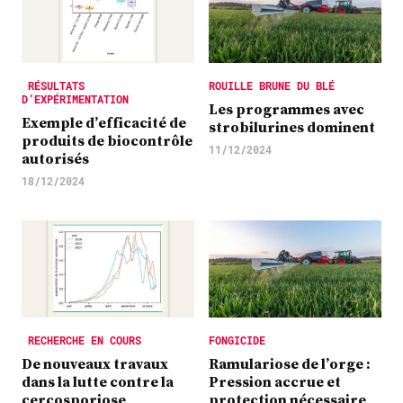
RÉSULTATS
ROUILLE BRUNE DU BLÉ
D’EXPÉRIMENTATION
Les programmes avec
Exemple d’efficacité de
strobilurines dominent
produits de biocontrôle
11/12/2024
autorisés
18/12/2024
RECHERCHE EN COURS
FONGICIDE
De nouveaux travaux
Ramulariose de l’orge :
dans la lutte contre la
Pression accrue et
cercosporiose
protection nécessaire