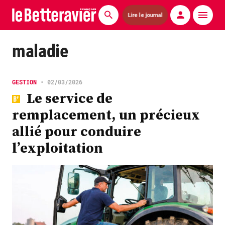
Lire le journal
Actualités
maladie
Économie
GESTION
•
02/03/2026
Agronomie
Le service de
remplacement, un précieux
Matériels
allié pour conduire
La technique ITB
l’exploitation
Pommes de terre
Guides pratiques
Chasse