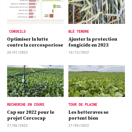
CONSEILS
BLÉ TENDRE
Optimiser la lutte
Ajuster la protection
contre la cercosporiose
fongicide en 2023
26/01/2023
16/12/2022
RECHERCHE EN COURS
TOUR DE PLAINE
Cap sur 2022 pour le
Les betteraves se
projet Cercocap
portent bien
27/06/2022
27/06/2022