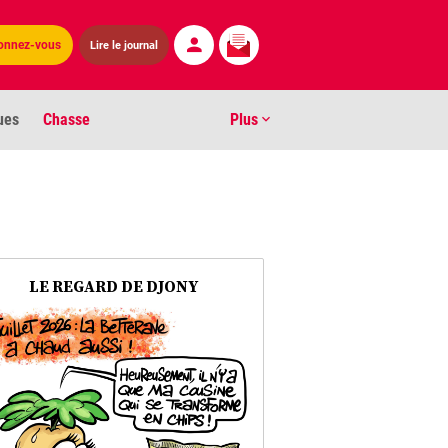
onnez-vous
Lire le journal
ues
Chasse
Plus
S
ens numéros
arburants
LE REGARD DE DJONY
ronnement
os
act