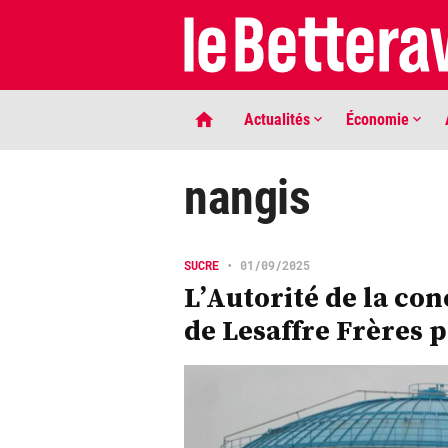
Actualités
Économie
nangis
SUCRE
•
01/09/2025
L’Autorité de la con
de Lesaffre Frères p
LIGNE DE MIRE
Phaco quand tu nous tiens …