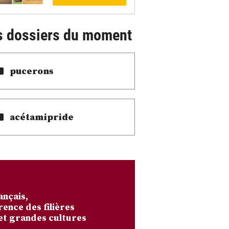
s dossiers du moment
pucerons
acétamipride
ançais,
rence des filières
et grandes cultures