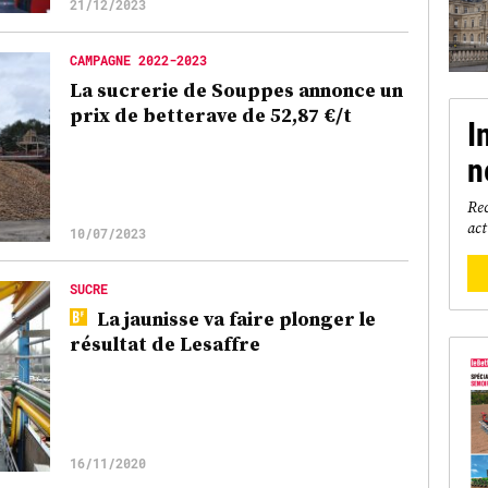
21/12/2023
CAMPAGNE 2022-2023
La sucrerie de Souppes annonce un
prix de betterave de 52,87 €/t
I
n
Rec
act
10/07/2023
SUCRE
La jaunisse va faire plonger le
résultat de Lesaffre
16/11/2020