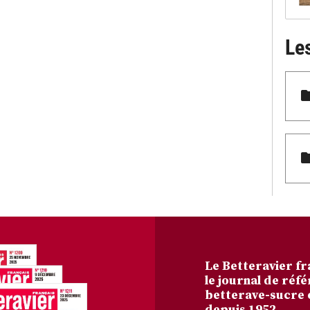
Le
Le Betteravier fr
le journal de réfé
betterave-sucre 
depuis 1952.