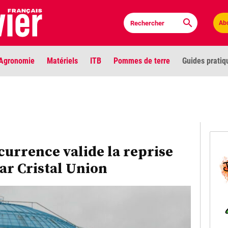
Ab
Agronomie
Matériels
ITB
Pommes de terre
Guides pratiq
PLU
Anci
Bioc
currence valide la reprise
ar Cristal Union
Envi
LIGNE DE MIRE
Les louvetiers devant le Parlement
Vidé
Cont