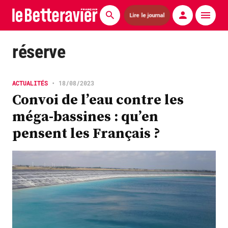
Lire le journal
Actualités
réserve
Économie
ACTUALITÉS
•
18/08/2023
Agronomie
Convoi de l’eau contre les
méga-bassines : qu’en
Matériels
pensent les Français ?
La technique ITB
Pommes de terre
Guides pratiques
Chasse