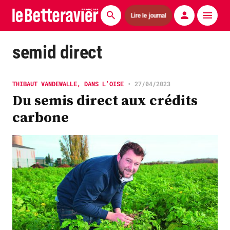
Lire le journal
Actualités
semid direct
Économie
THIBAUT VANDEWALLE, DANS L'OISE
•
27/04/2023
Agronomie
Du semis direct aux crédits
carbone
Matériels
La technique ITB
Pommes de terre
Guides pratiques
Chasse