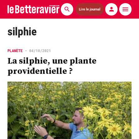
Lire le journal
Actualités
silphie
Économie
PLANÈTE
•
04/10/2021
Agronomie
La silphie, une plante
providentielle ?
Matériels
La technique ITB
Pommes de terre
Guides pratiques
Chasse