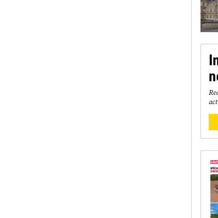
I
n
Rec
act