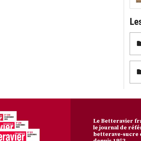
Le
Le Betteravier fr
le journal de réfé
betterave-sucre 
depuis 1952.