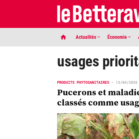
Actualités
Économie
usages priorit
PRODUITS PHYTOSANITAIRES
•
13/04/2026
Pucerons et maladies
classés comme usage
LIGNE DE MIRE
Phaco quand tu nous tiens …