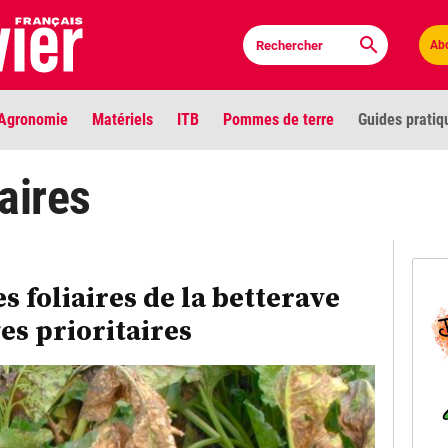
Ab
Agronomie
Matériels
ITB
Pommes de terre
Guides pratiq
PLU
aires
Anci
Bioc
 foliaires de la betterave
s prioritaires
Envi
LIGNE DE MIRE
Les louvetiers devant le Parlement
Vidé
Cont