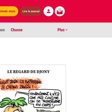
onnez-vous
Lire le journal
ues
Chasse
Plus
S
ens numéros
arburants
LE REGARD DE DJONY
ronnement
os
act