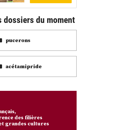
s dossiers du moment
pucerons
acétamipride
ançais,
rence des filières
et grandes cultures