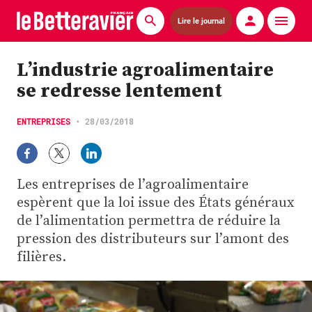
Lire le journal
Actualités
L’industrie agroalimentaire
se redresse lentement
Économie
Agronomie
ENTREPRISES
•
28/03/2018
Matériels
Les entreprises de l’agroalimentaire
La technique ITB
espèrent que la loi issue des États généraux
de l’alimentation permettra de réduire la
Pommes de terre
pression des distributeurs sur l’amont des
Guides pratiques
filières.
Chasse