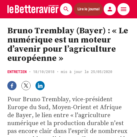
Lire le journal
Actualités
Bruno Tremblay (Bayer) : « Le
numérique est un moteur
Économie
d’avenir pour l’agriculture
Agronomie
européenne »
Matériels
ENTRETIEN
•
18/10/2018
• mis à jour le 25/05/2020
La technique ITB
Pommes de terre
Pour Bruno Tremblay, vice-président
Europe du Sud, Moyen-Orient et Afrique
Guides pratiques
de Bayer, le lien entre « l’agriculture
numérique et la production durable n’est
Chasse
pas encore clair dans l’esprit de nombreux