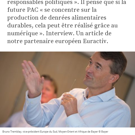
responsables politiques ». Il pense que si la
Plus
future PAC « se concentre sur la
production de denrées alimentaires
durables, cela peut être réalisé grâce au
Abonnez-vous
numérique ». Interview. Un article de
notre partenaire européen Euractiv.
Bruno Tremblay, vice-président Europe du Sud, Moyen-Orient et Afrique de Bayer © Bayer