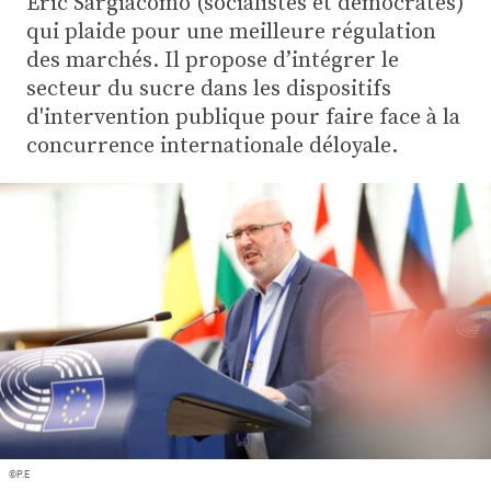
Éric Sargiacomo (socialistes et démocrates)
Plus
qui plaide pour une meilleure régulation
des marchés. Il propose d’intégrer le
secteur du sucre dans les dispositifs
Abonnez-vous
d'intervention publique pour faire face à la
concurrence internationale déloyale.
©P.E