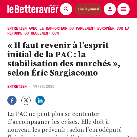
Lire le journal
Actualités
ENTRETIEN AVEC LE RAPPORTEUR DU PARLEMENT EUROPÉEN SUR LA
RÉFORME DU RÈGLEMENT OCM
Économie
« Il faut revenir à l’esprit
initial de la PAC : la
Agronomie
stabilisation des marchés »,
Matériels
selon Éric Sargiacomo
La technique ITB
ENTRETIEN
•
19/06/2026
Pommes de terre
Guides pratiques
La PAC ne peut plus se contenter
d’accompagner les crises. Elle doit à
Chasse
nouveau les prévenir, selon l’eurodéputé