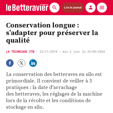
Lire le journal
Actualités
Conservation longue :
s’adapter pour préserver la
Économie
qualité
Agronomie
LA TECHNIQUE ITB
•
22/11/2018
• mis à jour le 25/05/2020
Matériels
La technique ITB
La conservation des betteraves en silo est
Pommes de terre
primordiale. Il convient de veiller à 3
pratiques : la date d’arrachage
Guides pratiques
des betteraves, les réglages de la machine
lors de la récolte et les conditions de
Chasse
stockage en silo.