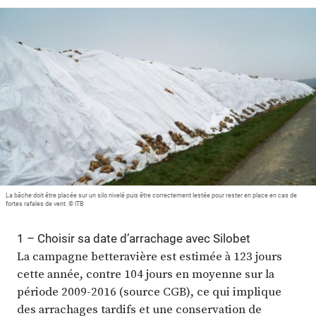
Plus
Abonnez-vous
La bâche doit être placée sur un silo nivelé puis être correctement lestée pour rester en place en cas de
fortes rafales de vent. © ITB
1 – Choisir sa date d’arrachage avec Silobet
La campagne betteravière est estimée à 123 jours
cette année, contre 104 jours en moyenne sur la
période 2009-2016 (source CGB), ce qui implique
des arrachages tardifs et une conservation de