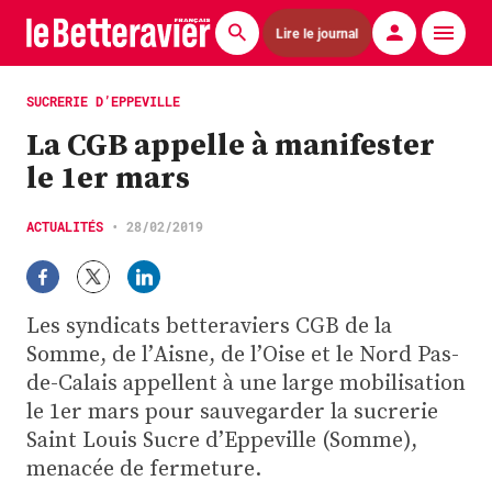
Lire le journal
Actualités
SUCRERIE D’EPPEVILLE
La CGB appelle à manifester
Économie
le 1er mars
Agronomie
ACTUALITÉS
•
28/02/2019
Matériels
La technique ITB
Les syndicats betteraviers CGB de la
Pommes de terre
Somme, de l’Aisne, de l’Oise et le Nord Pas-
de-Calais appellent à une large mobilisation
Guides pratiques
le 1er mars pour sauvegarder la sucrerie
Saint Louis Sucre d’Eppeville (Somme),
Chasse
menacée de fermeture.