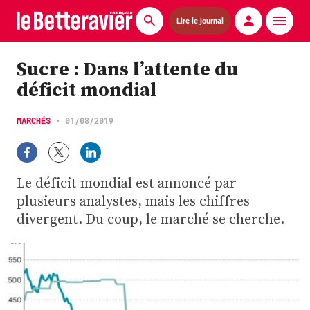
Lire le journal
Actualités
Sucre : Dans l’attente du
déficit mondial
Économie
Agronomie
MARCHÉS
•
01/08/2019
Matériels
Le déficit mondial est annoncé par
La technique ITB
plusieurs analystes, mais les chiffres
divergent. Du coup, le marché se cherche.
Pommes de terre
Guides pratiques
Chasse