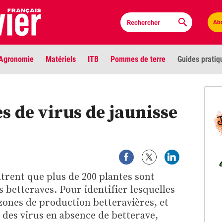
Ab
Agronomie
Matériels
ITB
Pommes de terre
Guides pratiq
PLU
s de virus de jaunisse
Anci
Bioc
Envi
trent que plus de 200 plantes sont
LIGNE DE MIRE
s betteraves. Pour identifier lesquelles
Les louvetiers devant le Parlement
Vidé
 zones de production betteravières, et
des virus en absence de betterave,
Cont