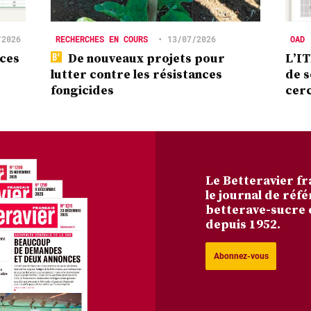
/2026
RECHERCHES EN COURS
•
13/07/2026
OAD
nces
De nouveaux projets pour
L’IT
lutter contre les résistances
de s
fongicides
cer
Le Betteravier fr
le journal de réfé
betterave-sucre 
depuis 1952.
Abonnez-vous