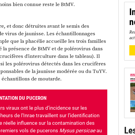
 moins bien connue reste le BtMV.
I
n
re, et donc détruites avant le semis des
Rec
e virus de jaunisse. Les échantillonnages
act
le que la phacélie accueille les trois familles
é la présence de BtMV et de polérovirus dans
crucifères d’interculture dans le tableau). Il
si les polérovirus détectés dans les crucifères
esponsables de la jaunisse modérée ou du TuYV.
s échantillons de moutarde.
ENTATION DU PUCERON
s viraux ont le plus d’incidence sur les
urs de l’Inrae travaillent sur l’identification
e réelle influence sur la contamination des
Le
 premiers vols de pucerons
Mysus persicae
au