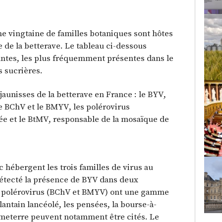
e vingtaine de familles botaniques sont hôtes
e de la betterave. Le tableau ci-dessous
lantes, les plus fréquemment présentes dans le
s sucrières.
jaunisses de la betterave en France : le BYV,
le BChV et le BMYV, les polérovirus
ée et le BtMV, responsable de la mosaïque de
hébergent les trois familles de virus au
a détecté la présence de BYV dans deux
 polérovirus (BChV et BMYV) ont une gamme
plantain lancéolé, les pensées, la bourse-à-
fumeterre peuvent notamment être cités. Le