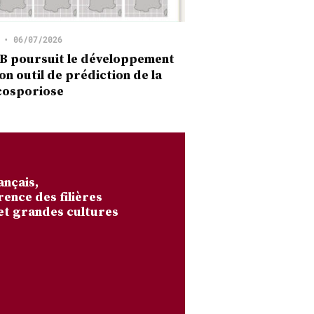
•
06/07/2026
B poursuit le développement
on outil de prédiction de la
cosporiose
ançais,
rence des filières
et grandes cultures