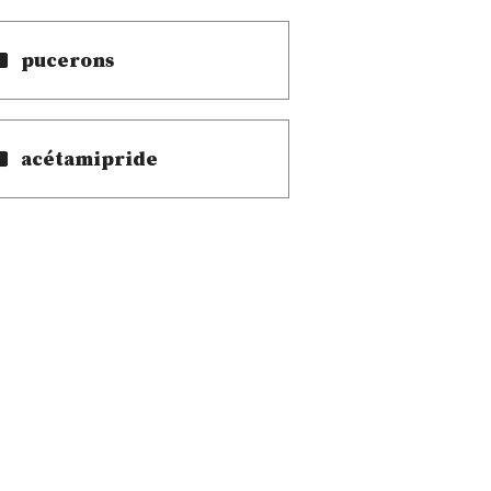
pucerons
acétamipride