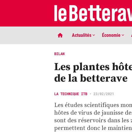
Actualités
Économie
BILAN
Les plantes hôte
de la betterave
LA TECHNIQUE ITB
•
23/02/2021
Les études scientifiques mon
LIGNE DE MIRE
hôtes de virus de jaunisse de
Phaco quand tu nous tiens …
sont des réservoirs dans les
permettent donc le maintien 