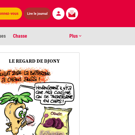
Lire le journal
onnez-vous
ues
Chasse
Plus
S
LE REGARD DE DJONY
ens numéros
arburants
ronnement
os
act