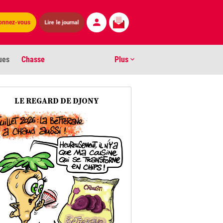
Lire le journal
onnez-vous
ues
Chasse
Plus
S
LE REGARD DE DJONY
ens numéros
arburants
ronnement
os
act