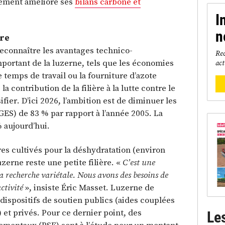
ortement amélioré ses
bilans carbone et
.
I
n
ère
econnaître les avantages technico-
Rec
ortant de la luzerne, tels que les économies
act
 temps de travail ou la fourniture d’azote
 la contribution de la filière à la lutte contre le
ier. D’ici 2026, l’ambition est de diminuer les
GES) de 83 % par rapport à l’année 2005. La
% aujourd’hui.
es cultivés pour la déshydratation (environ
uzerne reste une petite filière. «
C’est une
la recherche variétale. Nous avons des besoins de
ctivité
», insiste Éric Masset. Luzerne de
dispositifs de soutien publics (aides couplées
 et privés. Pour ce dernier point, des
Le
ementaux (PSE) sont à l’étude pour un montant