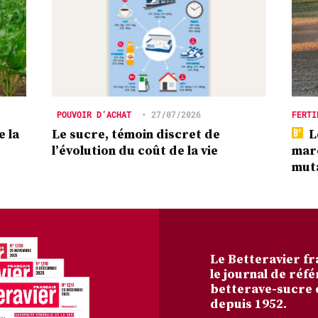
POUVOIR D’ACHAT
•
27/07/2026
FERTI
e la
Le sucre, témoin discret de
L
l’évolution du coût de la vie
marc
mut
Le Betteravier fr
le journal de réfé
betterave-sucre 
depuis 1952.