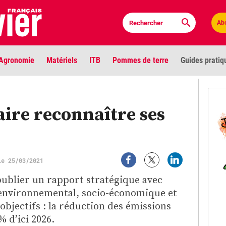
Ab
Agronomie
Matériels
ITB
Pommes de terre
Guides pratiq
PLU
faire reconnaître ses
Anci
Bioc
le 25/03/2021
Envi
publier un rapport stratégique avec
LIGNE DE MIRE
 environnemental, socio-économique et
Les louvetiers devant le Parlement
Vidé
objectifs : la réduction des émissions
% d’ici 2026.
Cont