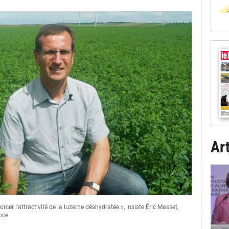
Art
er l'attractivité de la luzerne déshydratée », insiste Éric Masset,
nce