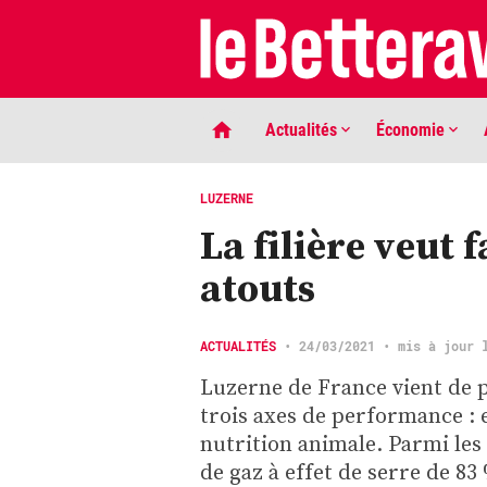
Actualités
Économie
LUZERNE
La filière veut 
atouts
ACTUALITÉS
•
24/03/2021
• mis à jour 
Luzerne de France vient de 
LIGNE DE MIRE
trois axes de performance :
Phaco quand tu nous tiens …
nutrition animale. Parmi les 
de gaz à effet de serre de 83 