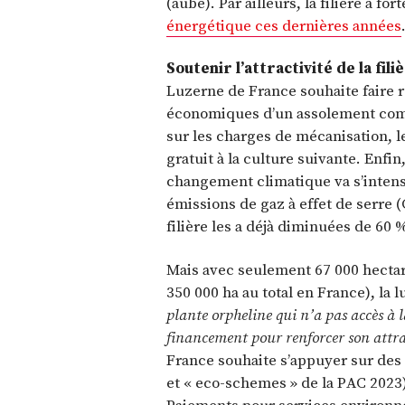
(aube). Par ailleurs, la filière a f
énergétique ces dernières années
Soutenir l’attractivité de la fili
Luzerne de France souhaite faire r
économiques d’un assolement comp
sur les charges de mécanisation, le
gratuit à la culture suivante. Enfin,
changement climatique va s’intensif
émissions de gaz à effet de serre (
filière les a déjà diminuées de 60 
Mais avec seulement 67 000 hectar
350 000 ha au total en France), la l
plante orpheline qui n’a pas accès à 
financement pour renforcer son attra
France souhaite s’appuyer sur des 
et « eco-schemes » de la PAC 2023)
Paiements pour services environn