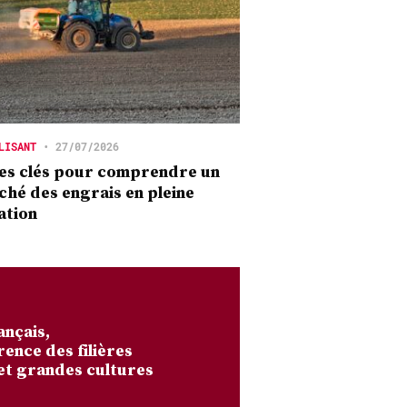
LISANT
•
27/07/2026
es clés pour comprendre un
hé des engrais en pleine
ation
ançais,
rence des filières
et grandes cultures