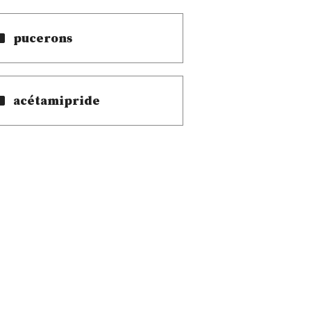
pucerons
acétamipride