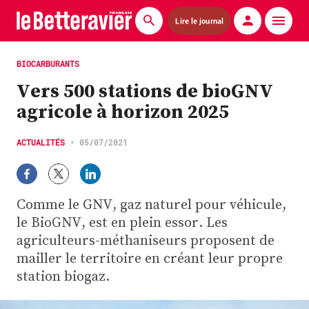
Lire le journal
Actualités
BIOCARBURANTS
Vers 500 stations de bioGNV
Économie
agricole à horizon 2025
Agronomie
ACTUALITÉS
•
05/07/2021
Matériels
La technique ITB
Comme le GNV, gaz naturel pour véhicule,
Pommes de terre
le BioGNV, est en plein essor. Les
agriculteurs-méthaniseurs proposent de
Guides pratiques
mailler le territoire en créant leur propre
station biogaz.
Chasse