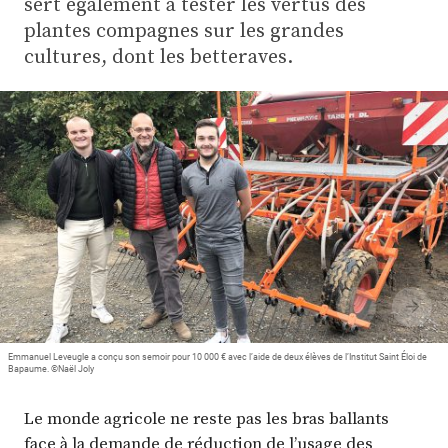
sert également à tester les vertus des
Plus
plantes compagnes sur les grandes
cultures, dont les betteraves.
Abonnez-vous
Emmanuel Leveugle a conçu son semoir pour 10 000 € avec l’aide de deux élèves de l’Institut Saint Éloi de
Bapaume. ©Naël Joly
Le monde agricole ne reste pas les bras ballants
face à la demande de réduction de l’usage des