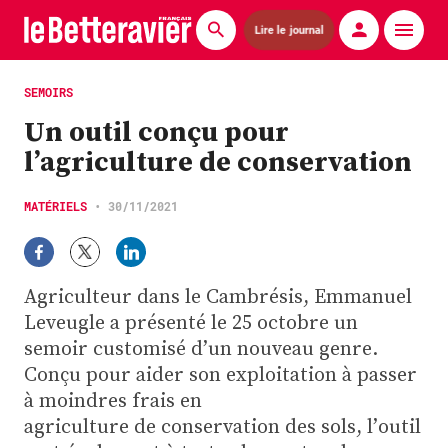
Lire le journal
Actualités
SEMOIRS
Un outil conçu pour
Économie
l’agriculture de conservation
Agronomie
MATÉRIELS
•
30/11/2021
Matériels
La technique ITB
Agriculteur dans le Cambrésis, Emmanuel
Pommes de terre
Leveugle a présenté le 25 octobre un
semoir customisé d’un nouveau genre.
Guides pratiques
Conçu pour aider son exploitation à passer
à moindres frais en
Chasse
agriculture de conservation des sols, l’outil