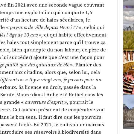
idivé fin 2021 avec une seconde vague couvrant
etemps une exploitation qui comporte 1,6
hérité d’un hectare de haies séculaires, le
 de «
paysans de ville depuis Henri IV
», celui qui
dès l’âge de 10 ans
», et qui habite effectivement
s haies tout simplement parce qu’il trouve ça
écolo, bien qu’adepte du non-labour, ce père de
 à lui succéder) ajoute que c’est une façon pour
ge plutôt que des quintaux de blé
». Planter des
mment aux citadins, alors que, selon lui, cela
différents
». «
Il y a vingt ans, je passais pour un
erbaux. Sa licence en droit, passée dans la
 Sainte-Maure dans l’Aube et à Rethel dans les
us grande «
ouverture d’esprit
», pourrait le
 terre. Cet ancien président de coopérative voit
ns le bon sens. Il faut dire que les pouvoirs
passer à l’acte. En 2021, le cultivateur marnais
introduire ses réservoirs à biodiversité dans