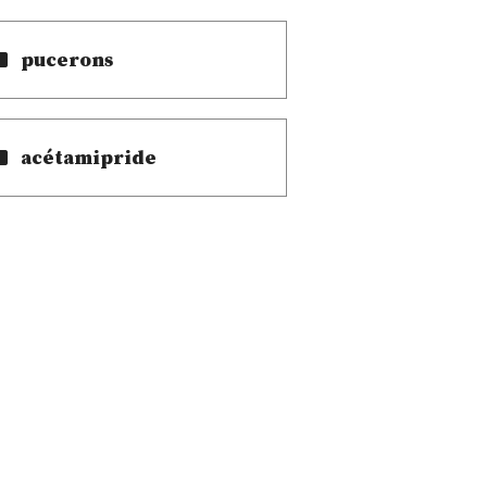
pucerons
acétamipride