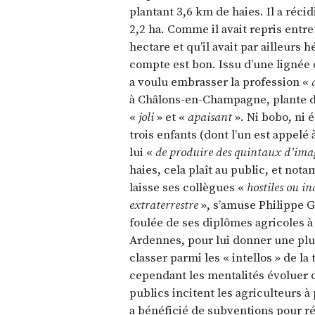
plantant 3,6 km de haies. Il a réc
2,2 ha. Comme il avait repris entr
hectare et qu’il avait par ailleurs 
compte est bon. Issu d’une lignée
a voulu embrasser la profession «
à Châlons-en-Champagne, plante de
«
joli
» et «
apaisant
». Ni bobo, ni 
trois enfants (dont l’un est appelé
lui «
de produire des quintaux d’ima
haies, cela plaît au public, et nota
laisse ses collègues «
hostiles ou in
extraterrestre
», s’amuse Philippe G
foulée de ses diplômes agricoles à
Ardennes, pour lui donner une pl
classer parmi les « intellos » de la
cependant les mentalités évoluer da
publics incitent les agriculteurs à 
a bénéficié de subventions pour ré