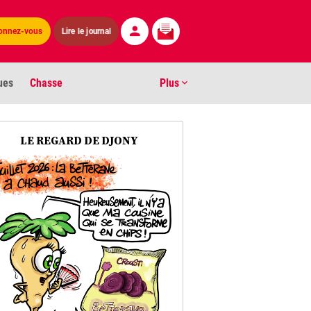
Lire le journal
onnez-vous
ues
Chasse
Plus
S
LE REGARD DE DJONY
ens numéros
arburants
ronnement
os
act