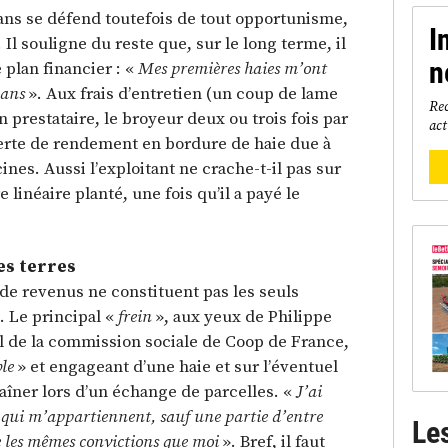
ns se défend toutefois de tout opportunisme,
I
 Il souligne du reste que, sur le long terme, il
n
 plan financier : «
Mes premières haies m’ont
 ans
». Aux frais d’entretien (un coup de lame
Rec
n prestataire, le broyeur deux ou trois fois par
act
 perte de rendement en bordure de haie due à
ines. Aussi l’exploitant ne crache-t-il pas sur
e linéaire planté, une fois qu’il a payé le
es terres
 de revenus ne constituent pas les seuls
e. Le principal «
frein
», aux yeux de Philippe
l de la commission sociale de Coop de France,
ble
» et engageant d’une haie et sur l’éventuel
aîner lors d’un échange de parcelles. «
J’ai
s qui m’appartiennent, sauf une partie d’entre
Le
e les mêmes convictions que moi
». Bref, il faut