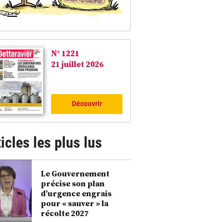
N° 1221
21 juillet 2026
Découvrir
icles les plus lus
sissant entre une vieille haie et une haie fraîchement plantée. ©Frédéric Marais
Le Gouvernement
précise son plan
d’urgence engrais
pour « sauver » la
récolte 2027