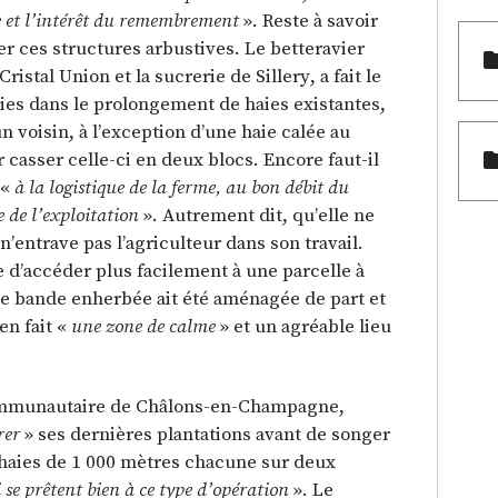
ie et l’intérêt du remembrement
». Reste à savoir
ler ces structures arbustives. Le betteravier
ristal Union et la sucrerie de Sillery, a fait le
ies dans le prolongement de haies existantes,
 voisin, à l’exception d’une haie calée au
 casser celle-ci en deux blocs. Encore faut-il
 «
à la logistique de la ferme, au bon débit du
 de l’exploitation
». Autrement dit, qu’elle ne
n’entrave pas l’agriculteur dans son travail.
d’accéder plus facilement à une parcelle à
ne bande enherbée ait été aménagée de part et
en fait «
une zone de calme
» et un agréable lieu
communautaire de Châlons-en-Champagne,
rer
» ses dernières plantations avant de songer
x haies de 1 000 mètres chacune sur deux
 se prêtent bien à ce type d’opération
». Le