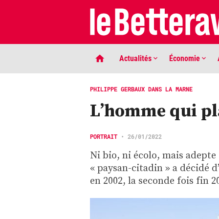
Actualités
Économie
PHILIPPE GERBAUX DANS LA MARNE
L’homme qui pla
PORTRAIT
•
26/01/2022
Ni bio, ni écolo, mais adepte
« paysan-citadin » a décidé d
LIGNE DE MIRE
en 2002, la seconde fois fin 2
Phaco quand tu nous tiens …