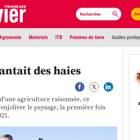
Ab
Agronomie
Matériels
ITB
Pommes de terre
Guides pratiq
PLU
ntait des haies
Anci
Bioc
 d’une agriculture raisonnée, ce
Envi
’enjoliver le paysage, la première fois
LIGNE DE MIRE
021.
Les louvetiers devant le Parlement
Vidé
Cont