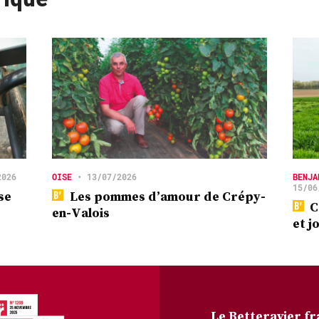
2026
OISE
•
13/07/2026
BENJA
15/06
se
Les pommes d’amour de Crépy-
C
en-Valois
et j
Le Betteravier fr