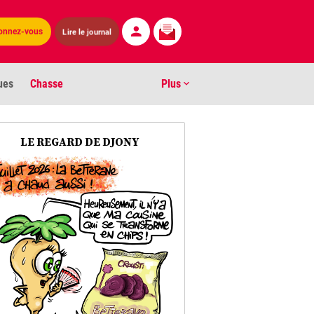
onnez-vous
Lire le journal
ues
Chasse
Plus
S
LE REGARD DE DJONY
ens numéros
arburants
ronnement
os
act