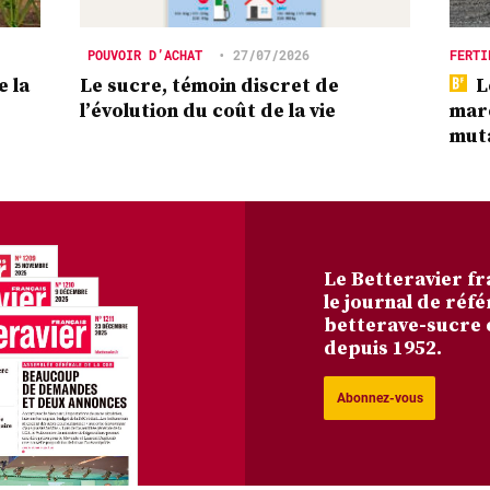
POUVOIR D’ACHAT
•
27/07/2026
FERTI
e la
Le sucre, témoin discret de
L
l’évolution du coût de la vie
marc
mut
Le Betteravier fr
le journal de réfé
betterave-sucre 
depuis 1952.
Abonnez-vous