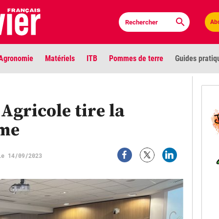
Ab
Agronomie
Matériels
ITB
Pommes de terre
Guides pratiq
PLU
Agricole tire la
Anci
rme
Bioc
le 14/09/2023
Envi
LIGNE DE MIRE
Les louvetiers devant le Parlement
Vidé
Cont