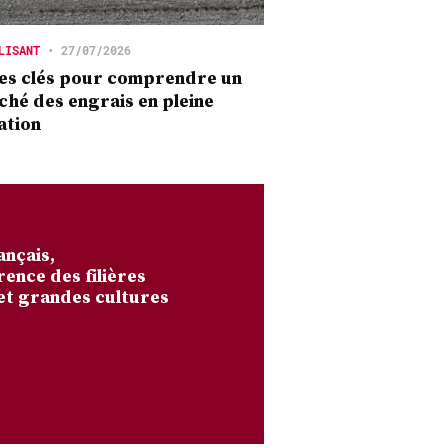
LISANT
•
27/07/2026
es clés pour comprendre un
hé des engrais en pleine
ation
ançais,
rence des filières
et grandes cultures