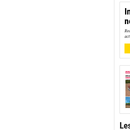
I
n
Rec
act
Le