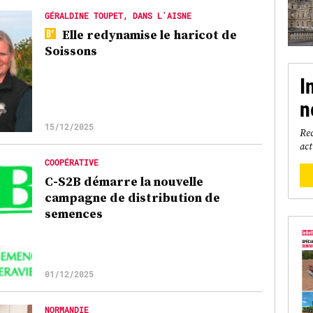
GÉRALDINE TOUPET, DANS L'AISNE
Elle redynamise le haricot de
Soissons
I
n
15/12/2025
Rec
act
COOPÉRATIVE
C-S2B démarre la nouvelle
campagne de distribution de
semences
01/12/2025
NORMANDIE