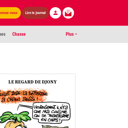
Lire le journal
onnez-vous
ues
Chasse
Plus
S
ens numéros
arburants
LE REGARD DE DJONY
ronnement
os
act