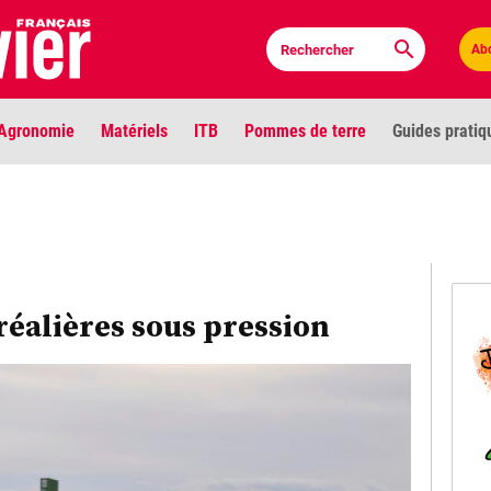
Ab
Agronomie
Matériels
ITB
Pommes de terre
Guides pratiq
PLU
Anci
Bioc
réalières sous pression
Envi
LIGNE DE MIRE
Les louvetiers devant le Parlement
Vidé
Cont