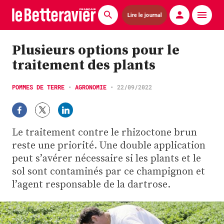
Lire le journal
Actualités
Plusieurs options pour le
traitement des plants
Économie
Agronomie
POMMES DE TERRE
•
AGRONOMIE
•
22/09/2022
Matériels
Le traitement contre le rhizoctone brun
La technique ITB
reste une priorité. Une double application
peut s’avérer nécessaire si les plants et le
Pommes de terre
sol sont contaminés par ce champignon et
Guides pratiques
l’agent responsable de la dartrose.
Chasse