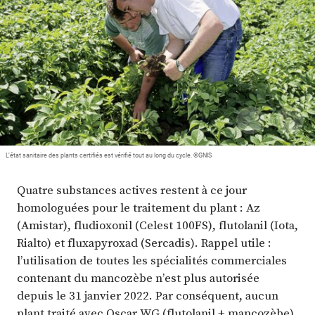
Plus
Abonnez-vous
L’état sanitaire des plants certifiés est vérifié tout au long du cycle. ©GNIS
Quatre substances actives restent à ce jour
homologuées pour le traitement du plant : Az
(Amistar), fludioxonil (Celest 100FS), flutolanil (Iota,
Rialto) et fluxapyroxad (Sercadis). Rappel utile :
l’utilisation de toutes les spécialités commerciales
contenant du mancozèbe n’est plus autorisée
depuis le 31 janvier 2022. Par conséquent, aucun
plant traité avec Oscar WG (flutolanil + mancozèbe)