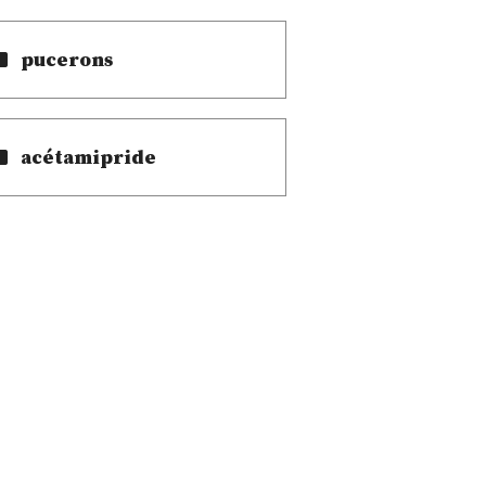
pucerons
acétamipride