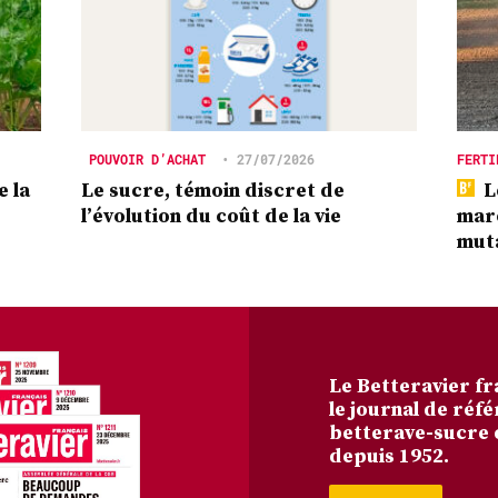
POUVOIR D’ACHAT
•
27/07/2026
FERTI
e la
Le sucre, témoin discret de
L
l’évolution du coût de la vie
marc
mut
Le Betteravier fr
le journal de réfé
betterave-sucre 
depuis 1952.