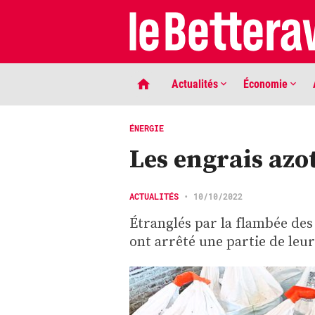
Actualités
Économie
ÉNERGIE
Les engrais azo
ACTUALITÉS
•
10/10/2022
Étranglés par la flambée des
ont arrêté une partie de leu
LIGNE DE MIRE
Phaco quand tu nous tiens …