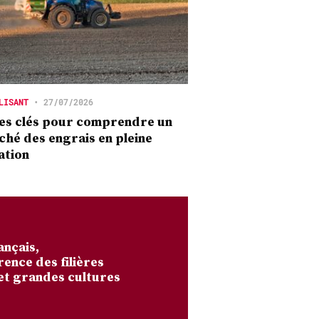
LISANT
•
27/07/2026
es clés pour comprendre un
hé des engrais en pleine
ation
ançais,
rence des filières
et grandes cultures