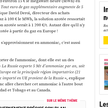
t d’environ 15 € le mégawatt-heure (MWh) en
«
Tout euro de gaz supplémentaire augmente de 5
I
lique David Deroi, directeur des achats
n
az à 100 € le MWh, la solution azotée ressortait
n azotée serait à 1 200 €/t. Autant dire qu’il n’y
Rec
act
otée à partir du gaz en Europe !
 s’approvisionnent en ammoniac, c’est aussi
rter de l’ammoniac, dont elle est un des
«
La Russie exporte 5 Mt d’ammoniac par an, soit
urope est la principale région importatrice (21
c importé en UE provient de la Russie
», explique
onc aller chercher cet ammoniac à l’autre bout
dad et Tobago et au Canada.
SUR LE MÊME THÈME
Le