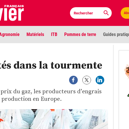
Ab
Agronomie
Matériels
ITB
Pommes de terre
Guides pratiq
PLU
tés dans la tourmente
Anci
Bioc
 prix du gaz, les producteurs d’engrais
Envi
r production en Europe.
LIGNE DE MIRE
Les louvetiers devant le Parlement
Vidé
Cont