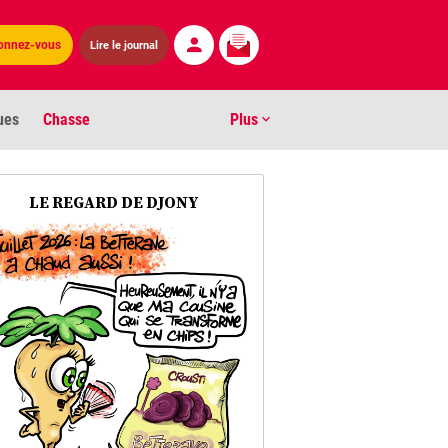
Lire le journal
onnez-vous
ues
Chasse
Plus
S
LE REGARD DE DJONY
ens numéros
arburants
ronnement
os
act