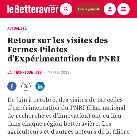
Lire le journal
Actualités
ACTUALITÉ
Retour sur les visites des
Économie
Fermes Pilotes
Agronomie
d’Expérimentation du PNRI
Matériels
LA TECHNIQUE ITB
•
17/10/2022
La technique ITB
Pommes de terre
De juin à octobre, des visites de parcelles
d’expérimentation du PNRI (Plan national
Guides pratiques
de recherche et d’innovation) ont eu lieu
dans chaque région betteravière. Les
Chasse
agriculteurs et d'autres acteurs de la filière