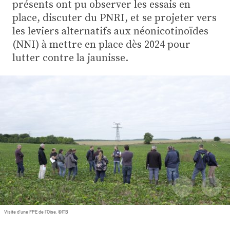
Plus
présents ont pu observer les essais en
place, discuter du PNRI, et se projeter vers
les leviers alternatifs aux néonicotinoïdes
(NNI) à mettre en place dès 2024 pour
Abonnez-vous
lutter contre la jaunisse.
Visite d’une FPE de l’Oise. ©ITB