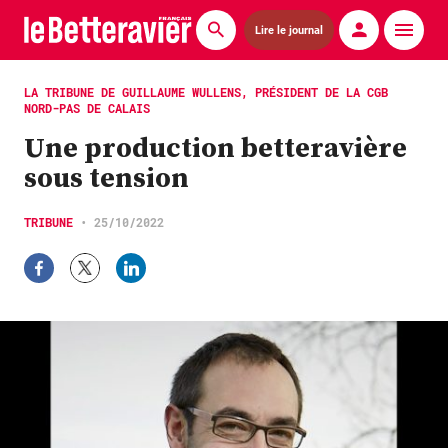
Lire le journal
Actualités
LA TRIBUNE DE GUILLAUME WULLENS, PRÉSIDENT DE LA CGB
NORD-PAS DE CALAIS
Économie
Une production betteravière
sous tension
Agronomie
Matériels
TRIBUNE
•
25/10/2022
La technique ITB
Pommes de terre
Guides pratiques
Chasse