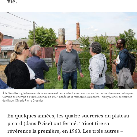
vie.
Plus
Abonnez-vous
À la Neuville-Roy, le hameau de la sucrerie est resté intact, avec son four à chaux et sa cheminée de briques.
Comme si le temps s'était suspendu en 1977, année de la fermeture. Au centre, Thierry MIchel, betteravier
du village. ©Marie-Pierre Crosnier
En quelques années, les quatre sucreries du plateau
picard (dans l’Oise) ont fermé. Tricot tire sa
révérence la première, en 1963. Les trois autres –