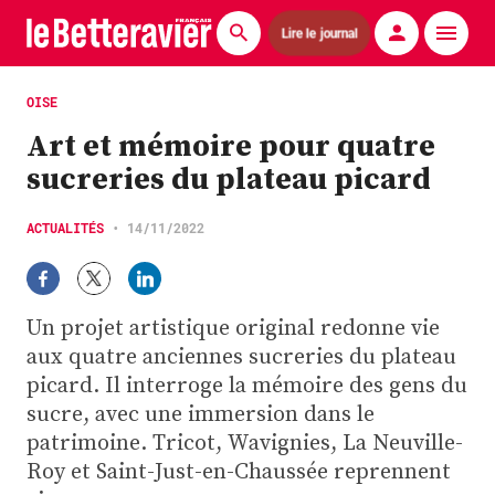
Lire le journal
Actualités
OISE
Art et mémoire pour quatre
Économie
sucreries du plateau picard
Agronomie
ACTUALITÉS
•
14/11/2022
Matériels
La technique ITB
Un projet artistique original redonne vie
Pommes de terre
aux quatre anciennes sucreries du plateau
picard. Il interroge la mémoire des gens du
Guides pratiques
sucre, avec une immersion dans le
patrimoine. Tricot, Wavignies, La Neuville-
Chasse
Roy et Saint-Just-en-Chaussée reprennent