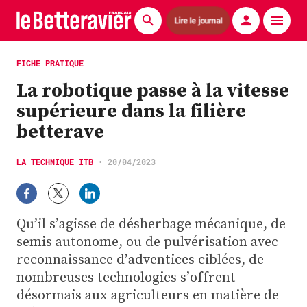
Lire le journal
Actualités
FICHE PRATIQUE
La robotique passe à la vitesse
Économie
supérieure dans la filière
Agronomie
betterave
Matériels
LA TECHNIQUE ITB
•
20/04/2023
La technique ITB
Pommes de terre
Qu’il s’agisse de désherbage mécanique, de
semis autonome, ou de pulvérisation avec
Guides pratiques
reconnaissance d’adventices ciblées, de
nombreuses technologies s’offrent
Chasse
désormais aux agriculteurs en matière de