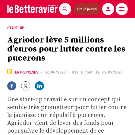
Lire le journal
Actualités
START-UP
Agriodor lève 5 millions
Économie
d’euros pour lutter contre les
Agronomie
pucerons
Matériels
ENTREPRISES
•
02/06/2023
• mis à jour le 05/05/2026
La technique ITB
Pommes de terre
Une start-up travaille sur un concept qui
semble très prometteur pour lutter contre
Guides pratiques
la jaunisse : un répulsif à pucerons.
Agriodor vient de lever des fonds pour
Chasse
poursuivre le développement de ce