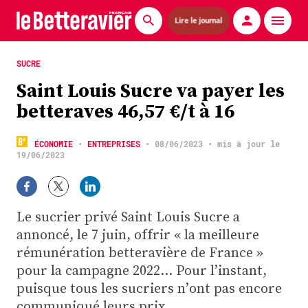
Lire le journal
Actualités
SUCRE
Saint Louis Sucre va payer les
Économie
betteraves 46,57 €/t à 16
Agronomie
ÉCONOMIE
•
ENTREPRISES
•
08/06/2023
• mis à jour le
Matériels
19/06/2023
La technique ITB
Le sucrier privé Saint Louis Sucre a
Pommes de terre
annoncé, le 7 juin, offrir « la meilleure
Guides pratiques
rémunération betteravière de France »
pour la campagne 2022… Pour l’instant,
Chasse
puisque tous les sucriers n’ont pas encore
communiqué leurs prix.