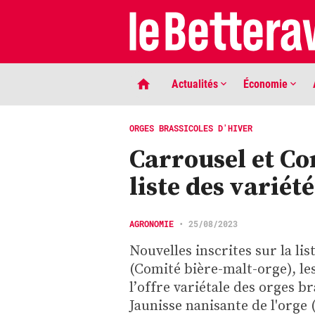
Actualités
Économie
ORGES BRASSICOLES D'HIVER
Carrousel et Co
liste des variét
AGRONOMIE
•
25/08/2023
Nouvelles inscrites sur la l
LIGNE DE MIRE
(Comité bière-malt-orge), les
Phaco quand tu nous tiens …
l’offre variétale des orges br
Jaunisse nanisante de l'orge 