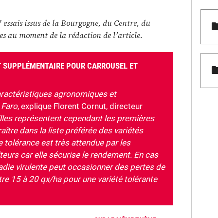
 7 essais issus de la Bourgogne, du Centre, du
es au moment de la rédaction de l’article.
UT SUPPLÉMENTAIRE POUR CARROUSEL ET
aractéristiques agronomiques et
 Faro
, explique Florent Cornut, directeur
lles représentent cependant les premières
aître dans la liste préférée des variétés
e tolérance est très attendue par les
eurs car elle sécurise le rendement. En cas
adie virulente peut occasionner des pertes de
e 15 à 20 qx/ha pour une variété tolérante