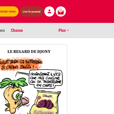
Lire le journal
onnez-vous
ues
Chasse
Plus
S
LE REGARD DE DJONY
ens numéros
arburants
ronnement
os
act