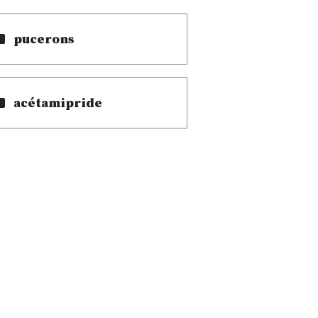
pucerons
acétamipride