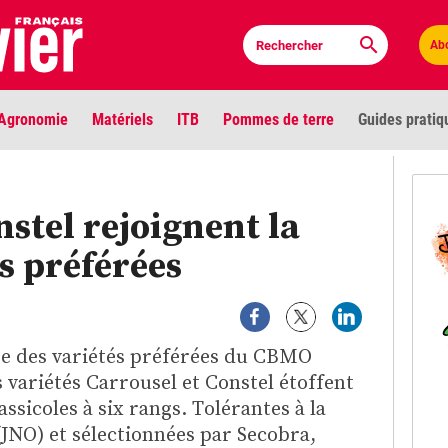
Ab
Agronomie
Matériels
ITB
Pommes de terre
Guides pratiq
PLU
nstel rejoignent la
Anci
és préférées
Bioc
Envi
iste des variétés préférées du CBMO
LIGNE DE MIRE
 variétés Carrousel et Constel étoffent
Les louvetiers devant le Parlement
Vidé
assicoles à six rangs. Tolérantes à la
(JNO) et sélectionnées par Secobra,
Cont