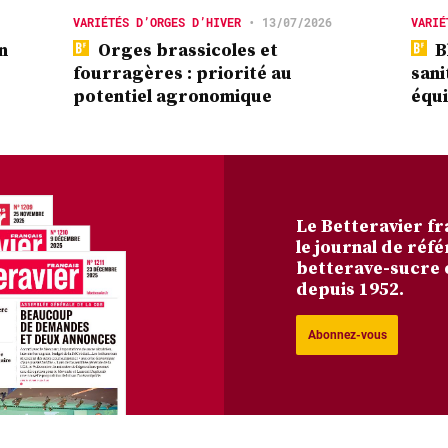
VARIÉTÉS D’ORGES D’HIVER
•
13/07/2026
VARIÉ
n
Orges brassicoles et
Bl
fourragères : priorité au
sani
potentiel agronomique
équi
Le Betteravier fr
le journal de réfé
betterave-sucre 
depuis 1952.
Abonnez-vous