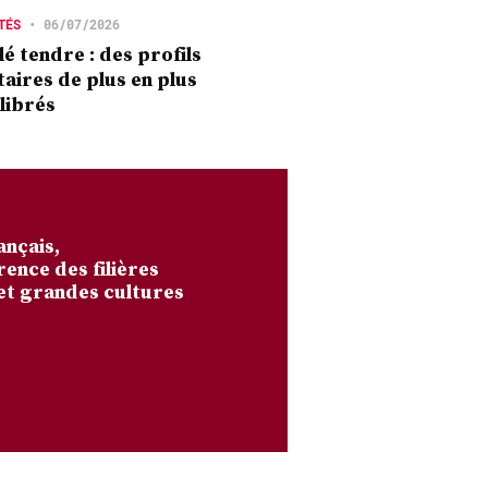
TÉS
•
06/07/2026
é tendre : des profils
taires de plus en plus
librés
ançais,
rence des filières
et grandes cultures