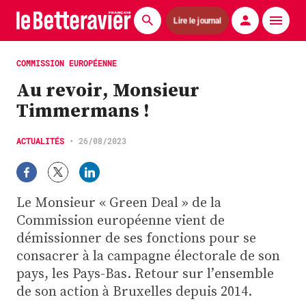
Lire le journal
Actualités
COMMISSION EUROPÉENNE
Au revoir, Monsieur
Économie
Timmermans !
Agronomie
ACTUALITÉS
•
26/08/2023
Matériels
La technique ITB
Le Monsieur « Green Deal » de la
Pommes de terre
Commission européenne vient de
démissionner de ses fonctions pour se
Guides pratiques
consacrer à la campagne électorale de son
pays, les Pays-Bas. Retour sur l’ensemble
Chasse
de son action à Bruxelles depuis 2014.