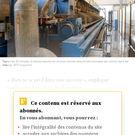
Plus
Abonnez-vous
Toutes les 20 minutes, la presse expulse les écumes sèches directement envoyées par camion dans les
champs. ©FX Duquenne
«
Rien ne se perd dans une sucrerie
», explique
Guillaume Louchez, le directeur
Ce contenu est réservé aux
abonnés.
En vous abonnant, vous pourrez :
lire l'intégralité des contenus du site
acceder aux archives des numéros