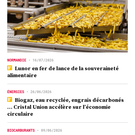
NORMANDIE
•
16/07/2026
Lunor en fer de lance de la souveraineté
alimentaire
ÉNERGIES
•
26/06/2026
Biogaz, eau recyclée, engrais décarbonés
… Cristal Union accélère sur l’économie
circulaire
BIOCARBURANTS
•
09/06/2026