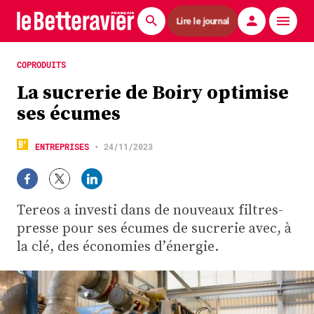
Lire le journal
Actualités
COPRODUITS
La sucrerie de Boiry optimise
Économie
ses écumes
Agronomie
ENTREPRISES
•
24/11/2023
Matériels
La technique ITB
Tereos a investi dans de nouveaux filtres-
Pommes de terre
presse pour ses écumes de sucrerie avec, à
la clé, des économies d’énergie.
Guides pratiques
Chasse