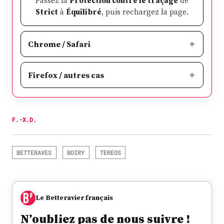
Passez la
Protection contre le traçage
de
Strict
à
Équilibré
, puis rechargez la page.
Chrome / Safari
Firefox / autres cas
F.-X.D.
BETTERAVES
BOIRY
TEREOS
Le Betteravier français
N’oubliez pas de nous suivre !