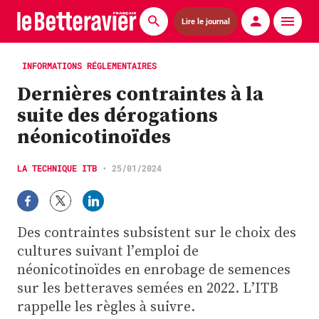
Lire le journal
Actualités
INFORMATIONS RÉGLEMENTAIRES
Dernières contraintes à la
Économie
suite des dérogations
Agronomie
néonicotinoïdes
Matériels
LA TECHNIQUE ITB
•
25/01/2024
La technique ITB
Pommes de terre
Des contraintes subsistent sur le choix des
cultures suivant l’emploi de
Guides pratiques
néonicotinoïdes en enrobage de semences
sur les betteraves semées en 2022. L’ITB
Chasse
rappelle les règles à suivre.