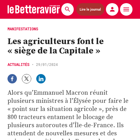
Lire le journal
Actualités
MANIFESTATIONS
Les agriculteurs font le
Économie
« siège de la Capitale »
Agronomie
ACTUALITÉS
•
29/01/2024
Matériels
La technique ITB
Alors qu’Emmanuel Macron réunit
Pommes de terre
plusieurs ministres à l’Élysée pour faire le
« point sur la situation agricole », près de
Guides pratiques
800 tracteurs entament le blocage de
plusieurs autoroutes d’Île-de-France. Ils
Chasse
attendent de nouvelles mesures et des