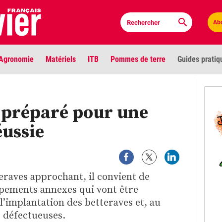
Ab
Agronomie
Matériels
ITB
Pommes de terre
Guides pratiq
PLU
 préparé pour une
Anci
éussie
Bioc
Envi
eraves approchant, il convient de
LIGNE DE MIRE
uipements annexes qui vont être
Les louvetiers devant le Parlement
Vidé
l’implantation des betteraves et, au
s défectueuses.
Cont