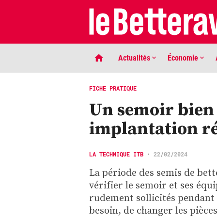
Actualités
Économie
FICHE PRATIQUE
Un semoir bien
implantation r
LA TECHNIQUE ITB
•
22/02/2024
La période des semis de bett
LIGNE DE MIRE
vérifier le semoir et ses éq
Phaco quand tu nous tiens …
rudement sollicités pendant 
besoin, de changer les pièce