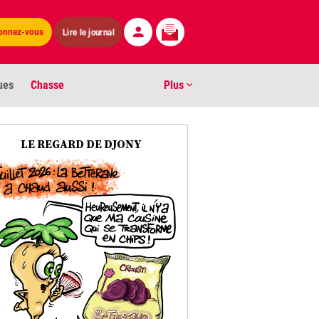
onnez-vous
Lire le journal
ues
Chasse
Plus
S
LE REGARD DE DJONY
ens numéros
arburants
ronnement
os
act