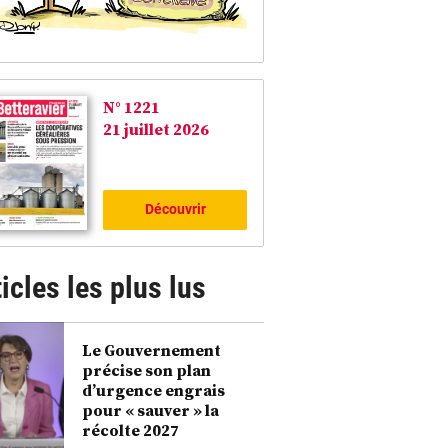
N° 1221
21 juillet 2026
Découvrir
icles les plus lus
Le Gouvernement
précise son plan
d’urgence engrais
on de la profondeur de semis est primordiale. ©ITB
pour « sauver » la
récolte 2027