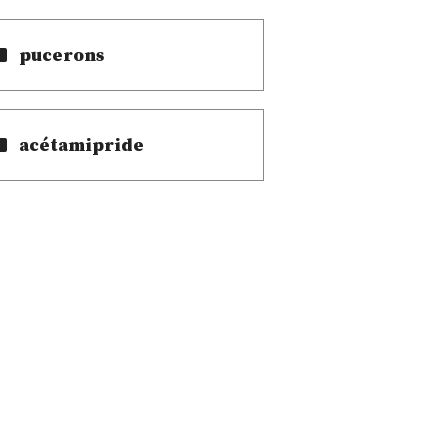
pucerons
acétamipride