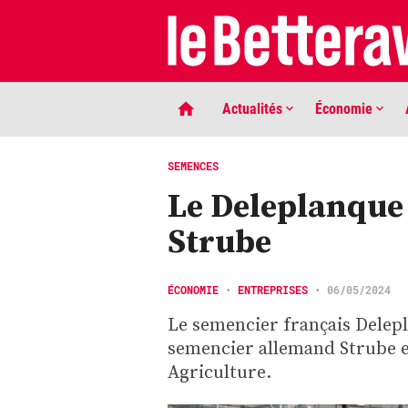
Actualités
Économie
SEMENCES
Le Deleplanque
Strube
ÉCONOMIE
•
ENTREPRISES
•
06/05/2024
Le semencier français Delepl
LIGNE DE MIRE
semencier allemand Strube et
Phaco quand tu nous tiens …
Agriculture.