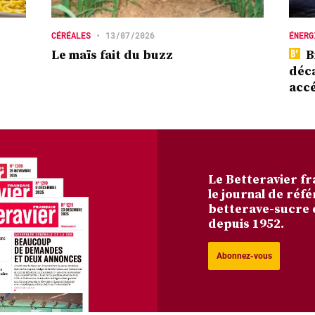
CÉRÉALES
•
13/07/2026
ÉNERG
Le maïs fait du buzz
B
déca
accé
Le Betteravier fr
le journal de réfé
betterave-sucre 
depuis 1952.
Abonnez-vous