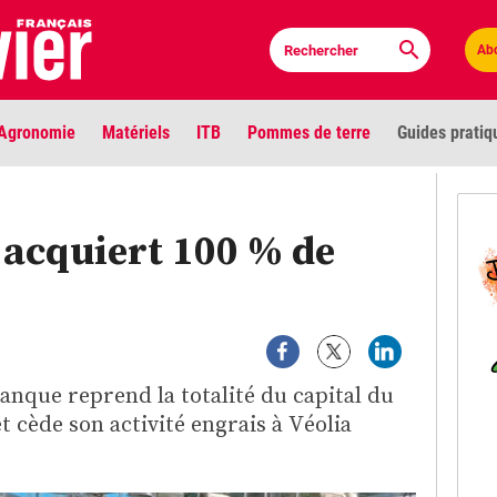
Ab
Agronomie
Matériels
ITB
Pommes de terre
Guides pratiq
PLU
 acquiert 100 % de
Anci
Bioc
Envi
anque reprend la totalité du capital du
LIGNE DE MIRE
 cède son activité engrais à Véolia
Les louvetiers devant le Parlement
Vidé
Cont