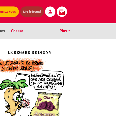
Lire le journal
onnez-vous
ues
Chasse
Plus
S
LE REGARD DE DJONY
ens numéros
arburants
ronnement
os
act