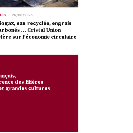
IES
•
26/06/2026
iogaz, eau recyclée, engrais
rbonés … Cristal Union
lère sur l’économie circulaire
ançais,
rence des filières
et grandes cultures