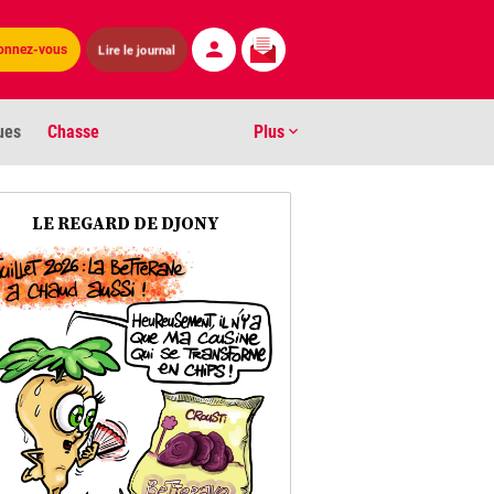
Lire le journal
onnez-vous
ues
Chasse
Plus
S
LE REGARD DE DJONY
ens numéros
arburants
ronnement
os
act