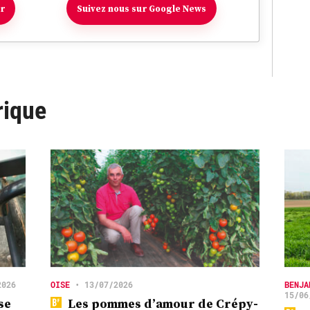
er
Suivez nous sur Google News
rique
2026
OISE
•
13/07/2026
BENJA
15/06
se
Les pommes d’amour de Crépy-