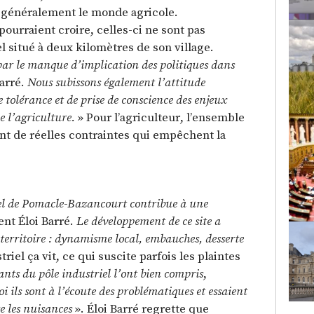
 généralement le monde agricole.
urraient croire, celles-ci ne sont pas
l situé à deux kilomètres de son village.
r le manque d’implication des politiques dans
Barré.
Nous subissons également l’attitude
 tolérance et de prise de conscience des enjeux
 l’agriculture.
» Pour l’agriculteur, l’ensemble
t de réelles contraintes qui empêchent la
riel de Pomacle-Bazancourt contribue à une
nt Éloi Barré.
Le développement de ce site a
 territoire : dynamisme local, embauches, desserte
riel ça vit, ce qui suscite parfois les plaintes
ants du pôle industriel l’ont bien compris
,
i ils sont à l’écoute des problématiques et essaient
re les nuisances
». Éloi Barré regrette que