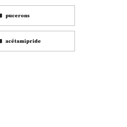
pucerons
acétamipride