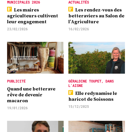
MUNICIPALES 2026
ACTUALITÉS
Les maires
Les rendez-vous des
agriculteurs cultivent
betteraviers au Salon de
leur engagement
l’Agriculture
23/02/2026
16/02/2026
PUBLICITÉ
GÉRALDINE TOUPET, DANS
L'AISNE
Quand une betterave
Elle redynamise le
rêve de devenir
haricot de Soissons
macaron
15/12/2025
19/01/2026