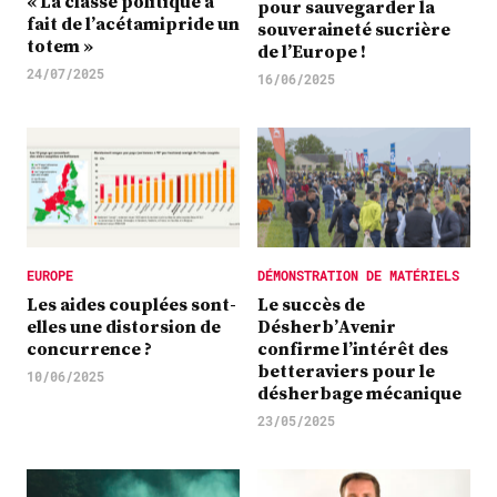
« La classe politique a
pour sauvegarder la
fait de l’acétamipride un
souveraineté sucrière
totem »
de l’Europe !
24/07/2025
16/06/2025
EUROPE
DÉMONSTRATION DE MATÉRIELS
Les aides couplées sont-
Le succès de
elles une distorsion de
Désherb’Avenir
concurrence ?
confirme l’intérêt des
betteraviers pour le
10/06/2025
désherbage mécanique
23/05/2025