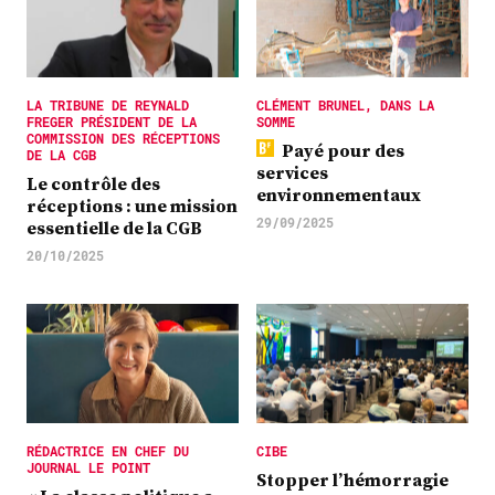
LA TRIBUNE DE REYNALD
CLÉMENT BRUNEL, DANS LA
FREGER PRÉSIDENT DE LA
SOMME
COMMISSION DES RÉCEPTIONS
Payé pour des
DE LA CGB
services
Le contrôle des
environnementaux
réceptions : une mission
29/09/2025
essentielle de la CGB
20/10/2025
RÉDACTRICE EN CHEF DU
CIBE
JOURNAL LE POINT
Stopper l’hémorragie