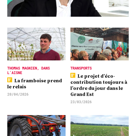
Plus
Abonnez-vous
THOMAS MAGNIEN, DANS
TRANSPORTS
L'AISNE
Le projet d’éco-
La framboise prend
contribution toujours à
le relais
l’ordre du jour dans le
Grand Est
20/04/2026
23/03/2026