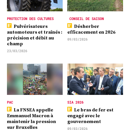
PROTECTION DES CULTURES
CONSEIL DE SAISON
Pulvérisateurs
Désherber
automoteurs et traînés :
efficacement en 2026
précision et débit au
09/03/2026
champ
23/03/2026
PAC
SIA 2026
La FNSEA appelle
Le bras de fer est
Emmanuel Macron à
engagé avec le
maintenir la pression
gouvernement
sur Bruxelles
09/03/2026