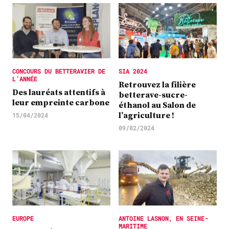
CONCOURS DU BETTERAVIER DE
SIA 2024
L’ANNÉE
Retrouvez la filière
Des lauréats attentifs à
betterave-sucre-
leur empreinte carbone
éthanol au Salon de
l’agriculture !
15/04/2024
09/02/2024
EUROPE
ANTOINE LASNON, EN SEINE-
MARITIME