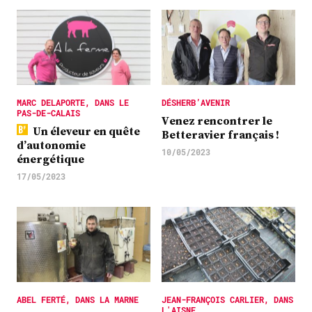
MARC DELAPORTE, DANS LE
DÉSHERB’AVENIR
PAS-DE-CALAIS
Venez rencontrer le
Un éleveur en quête
Betteravier français !
d’autonomie
10/05/2023
énergétique
17/05/2023
ABEL FERTÉ, DANS LA MARNE
JEAN-FRANÇOIS CARLIER, DANS
L'AISNE