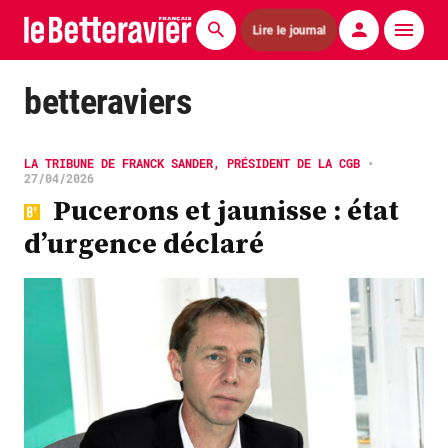
Lire le journal
Actualités
betteraviers
Économie
LA TRIBUNE DE FRANCK SANDER, PRÉSIDENT DE LA CGB
•
Agronomie
27/04/2026
Pucerons et jaunisse : état
Matériels
d’urgence déclaré
La technique ITB
Pommes de terre
Guides pratiques
Chasse