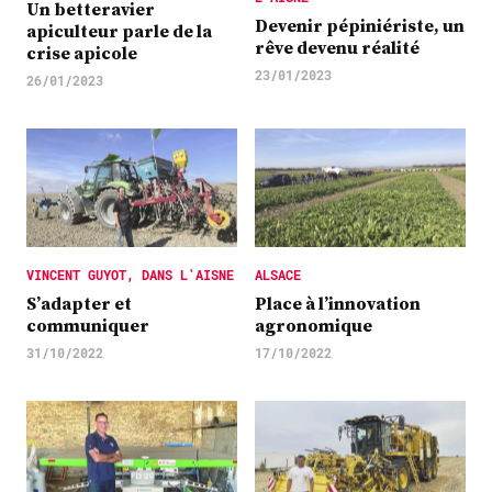
Un betteravier
Devenir pépiniériste, un
apiculteur parle de la
rêve devenu réalité
crise apicole
23/01/2023
26/01/2023
VINCENT GUYOT, DANS L'AISNE
ALSACE
S’adapter et
Place à l’innovation
communiquer
agronomique
31/10/2022
17/10/2022