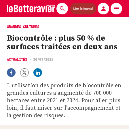
Lire le journal
Actualités
GRANDES CULTURES
Biocontrôle : plus 50 % de
Économie
surfaces traitées en deux ans
Agronomie
ACTUALITÉS
•
30/01/2025
Matériels
La technique ITB
L'utilisation des produits de biocontrôle en
Pommes de terre
grandes cultures a augmenté de 700 000
hectares entre 2021 et 2024. Pour aller plus
Guides pratiques
loin, il faut miser sur l'accompagnement et
la gestion des risques.
Chasse