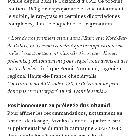
évalue depuis 2021 le Colzamid d’UPL. Ce produit
contient 450 g de napropamide et vise notamment
le vulpin, le ray-grass et certaines dicotylédones
complexes, dont le coquelicot et le géranium.
«
Lors de nos premiers essais dans l’Eure et le Nord-Pas-
de-Calais, nous avons constaté que les applications en
prélevée sont nettement plus sélectives que celles en
présemis, positionnement pour lequel nous avons eu des
pertes de pieds
, indique Benoît Normand, ingénieur
régional Hauts-de-France chez Arvalis.
Contrairement à l’Avadex 480, le Colzamid ne peut
donc pas être incorporé au sol avant le semis
».
Positionnement en prélevée du Colzamid
Pour affiner les recommandations, notamment en
termes de dosage, Arvalis a conduit quatre essais
supplémentaires durant la campagne 2023-2024 :
deux sur le lin d’hiver et deux sur le lin de