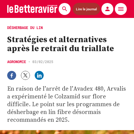
Lire le journal
Actualités
DÉSHERBAGE DU LIN
Stratégies et alternatives
Économie
après le retrait du triallate
Agronomie
AGRONOMIE
•
03/02/2025
Matériels
La technique ITB
En raison de l’arrêt de l’Avadex 480, Arvalis
Pommes de terre
a expérimenté le Colzamid sur flore
difficile. Le point sur les programmes de
Guides pratiques
désherbage en lin fibre désormais
recommandés en 2025.
Chasse