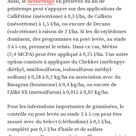
Ainsi, le
désherbage
en prélevée du lin de
printemps peut s’appuyer sur des applications de
CalliPrime (mésotrione) à 0,3 l/ha, de Callisto
(mésotrione) à 1,5 l/ha, ou encore de Decano
(sulcotrione) à raison de 2 l/ha. Si les dicotylédones
dominent, des programmes en post-levée, au stade
3 à 5 cm, prennent le relais. Dans ce cas, Métiss
(2,4-MCPA) peut être appliqué à 0,25 l/ha. Une autre
option consiste à appliquer du Chekker (méfenpyr-
diéthyl, amidosulfuron, iodosulfuron-méthyl-
sodium) à 0,18 à 0,2 kg/ha en association avec du
Basagran (bentazone) à 0,4 kg/ha, ou encore de
l’Allié SX (metsulfuron) à 0,015 à 0,02 kg/ha.
Pour les infestations importantes de graminées, le
contrôle en post-levée au stade 3 à 5 cm peut être
assuré avec du Select (cléthodime) à 0,5 l/ha,
complété par 0,5 l/ha d’huile et de sulfate