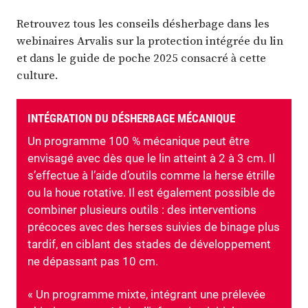
Retrouvez tous les conseils désherbage dans les
webinaires Arvalis sur la protection intégrée du lin
et dans le guide de poche 2025 consacré à cette
culture.
INTÉGRATION DU DÉSHERBAGE MÉCANIQUE
Un programme 100 % mécanique peut être
envisagé avec dès que le lin atteint à 2 à 3 cm. Il
s’effectue à l’aide d’outils comme la herse étrille
ou la houe rotative. Il est également possible de
combiner plusieurs outils : des interventions
précoces avec des herses suivies de binage plus
tardif, en ciblant des stades de développement
ne dépassant pas 10 cm.
« Un programme mixte, intégrant une prélevée