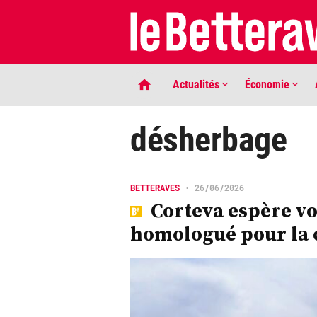
Actualités
Économie
désherbage
BETTERAVES
•
26/06/2026
Corteva espère vo
homologué pour la
LIGNE DE MIRE
Phaco quand tu nous tiens …