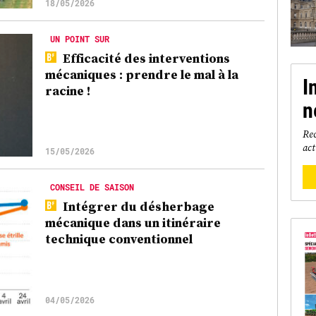
18/05/2026
UN POINT SUR
Efficacité des interventions
mécaniques : prendre le mal à la
I
racine !
n
Rec
act
15/05/2026
CONSEIL DE SAISON
Intégrer du désherbage
mécanique dans un itinéraire
technique conventionnel
04/05/2026