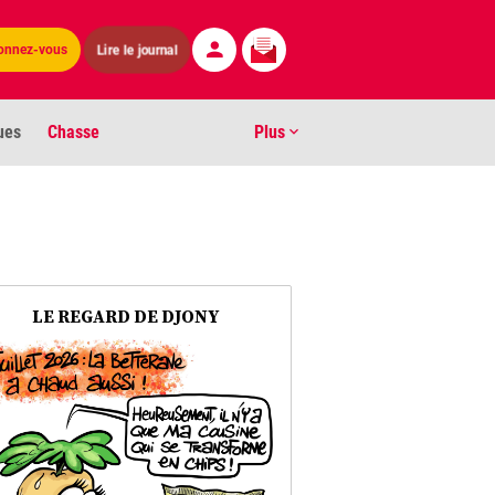
onnez-vous
Lire le journal
ues
Chasse
Plus
S
ens numéros
arburants
LE REGARD DE DJONY
ronnement
os
act