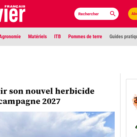
Ab
Agronomie
Matériels
ITB
Pommes de terre
Guides pratiq
PLU
Anci
Bioc
ir son nouvel herbicide
 campagne 2027
Envi
LIGNE DE MIRE
Les louvetiers devant le Parlement
Vidé
Cont