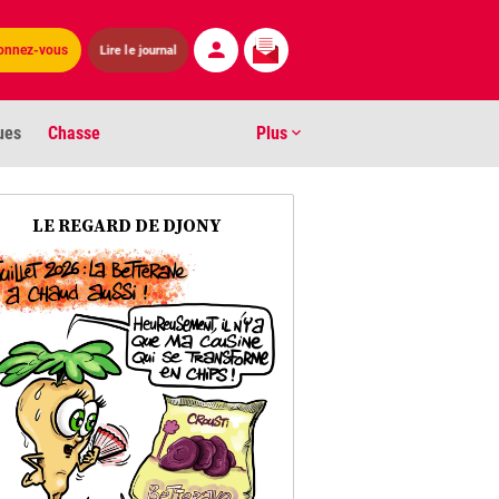
Lire le journal
onnez-vous
ues
Chasse
Plus
S
LE REGARD DE DJONY
ens numéros
arburants
ronnement
os
act