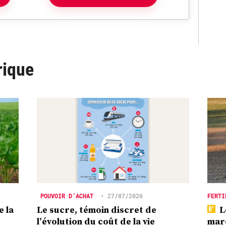
rique
POUVOIR D’ACHAT
•
27/07/2026
FERTI
e la
Le sucre, témoin discret de
L
l’évolution du coût de la vie
marc