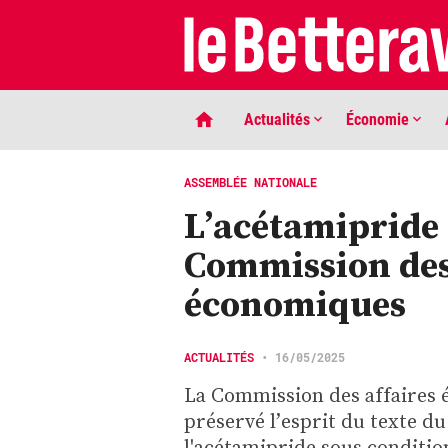
Actualités
Économie
ASSEMBLÉE NATIONALE
L’acétamipride 
Commission des
économiques
LIGNE DE MIRE
ACTUALITÉS
•
16/05/2025
Phaco quand tu nous tiens …
La Commission des affaires 
préservé l’esprit du texte du 
l'acétamipride sous conditio