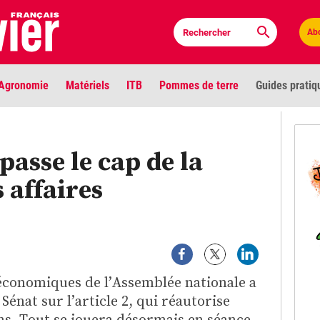
Ab
Agronomie
Matériels
ITB
Pommes de terre
Guides pratiq
PLU
passe le cap de la
Anci
 affaires
Bioc
Envi
LIGNE DE MIRE
Les louvetiers devant le Parlement
Vidé
économiques de l’Assemblée nationale a
Sénat sur l’article 2, qui réautorise
Cont
ns. Tout se jouera désormais en séance