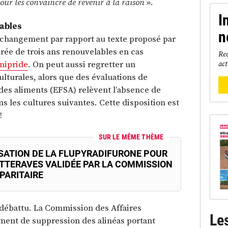
our les convaincre de revenir à la raison
».
I
ables
n
al changement par rapport au texte proposé par
urée de trois ans renouvelables en cas
Rec
mipride
. On peut aussi regretter un
act
lturales, alors que des évaluations de
des aliments (EFSA) relèvent l’absence de
s les cultures suivantes. Cette disposition est
!
SUR LE MÊME THÈME
LISATION DE LA FLUPYRADIFURONE POUR
ETTERAVES VALIDÉE PAR LA COMMISSION
PARITAIRE
s débattu. La Commission des Affaires
Le
nt de suppression des alinéas portant