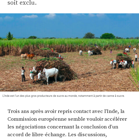
Plus
soit exclu.
Abonnez-vous
L’Inde est l’un des plus gros producteurs de sucre au monde, notamment à partir de canne à sucre.
Trois ans après avoir repris contact avec l’Inde, la
Commission européenne semble vouloir accélérer
les négociations concernant la conclusion d’un
accord de libre-échange. Les discussions,