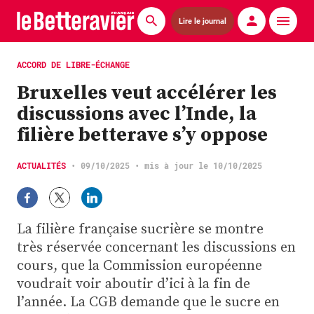
Lire le journal
Actualités
ACCORD DE LIBRE-ÉCHANGE
Bruxelles veut accélérer les
Économie
discussions avec l’Inde, la
Agronomie
filière betterave s’y oppose
Matériels
ACTUALITÉS
•
09/10/2025
• mis à jour le 10/10/2025
La technique ITB
Pommes de terre
La filière française sucrière se montre
très réservée concernant les discussions en
Guides pratiques
cours, que la Commission européenne
voudrait voir aboutir d’ici à la fin de
Chasse
l’année. La CGB demande que le sucre en