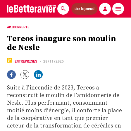
Lire le journal
Actualités
AMIDONNERIE
Tereos inaugure son moulin
Économie
de Nesle
Agronomie
ENTREPRISES
•
28/11/2025
Matériels
La technique ITB
Suite à l’incendie de 2023, Tereos a
Pommes de terre
reconstruit le moulin de l’amidonnerie de
Nesle. Plus performant, consommant
Guides pratiques
moitié moins d’énergie, il conforte la place
de la coopérative en tant que premier
Chasse
acteur de la transformation de céréales en