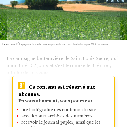
Plus
Abonnez-vous
La sucrerie d’Étrépagny anticipe la mise en place du plan de sobriété hydrique. ©FX Duquenne
La campagne betteravière de Saint Louis Sucre, qui
aura duré 137 jours et s’est terminée le 3 février,
affiche des niveaux
Ce contenu est réservé aux
abonnés.
En vous abonnant, vous pourrez :
lire l'intégralité des contenus du site
acceder aux archives des numéros
recevoir le journal papier, ainsi que les