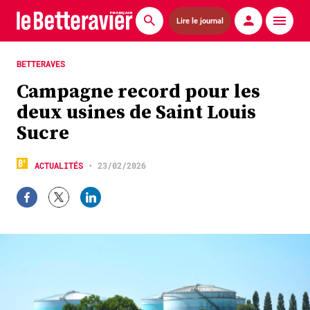
Lire le journal
Actualités
BETTERAVES
Campagne record pour les
Économie
deux usines de Saint Louis
Agronomie
Sucre
Matériels
ACTUALITÉS
•
23/02/2026
La technique ITB
Pommes de terre
Guides pratiques
Chasse