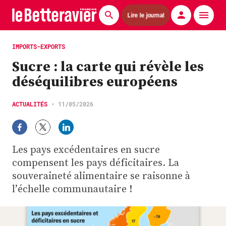
Lire le journal
Actualités
IMPORTS-EXPORTS
Sucre : la carte qui révèle les
Économie
déséquilibres européens
Agronomie
ACTUALITÉS
•
11/05/2026
Matériels
La technique ITB
Les pays excédentaires en sucre
Pommes de terre
compensent les pays déficitaires. La
souveraineté alimentaire se raisonne à
Guides pratiques
l’échelle communautaire !
Chasse