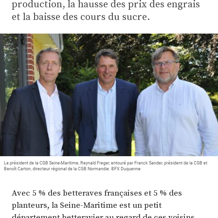
Plus
production, la hausse des prix des engrais
et la baisse des cours du sucre.
Abonnez-vous
Le président de la CGB Seine-Maritime, Reynald Freger, entouré par Franck Sander, président de la CGB et
Benoît Carton, directeur régional de la CGB Normandie. ©FX Duquenne
Avec 5 % des betteraves françaises et 5 % des
planteurs, la Seine-Maritime est un petit
département betteravier au regard de ces voisins