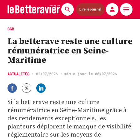
Lire le journal
Actualités
CGB
La betterave reste une culture
Économie
rémunératrice en Seine-
Agronomie
Maritime
Matériels
ACTUALITÉS
•
03/07/2026
• mis à jour le 06/07/2026
La technique ITB
Pommes de terre
Si la betterave reste une culture
rémunératrice en Seine-Maritime grâce à
Guides pratiques
des rendements exceptionnels, les
planteurs déplorent le manque de visibilité
Chasse
réglementaire sur les moyens de