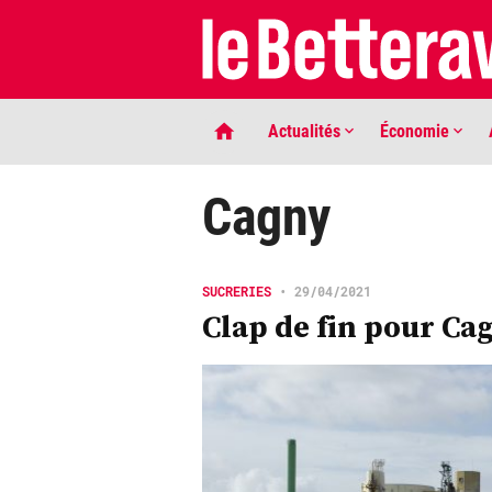
Actualités
Économie
Cagny
SUCRERIES
•
29/04/2021
Clap de fin pour Ca
LIGNE DE MIRE
Phaco quand tu nous tiens …