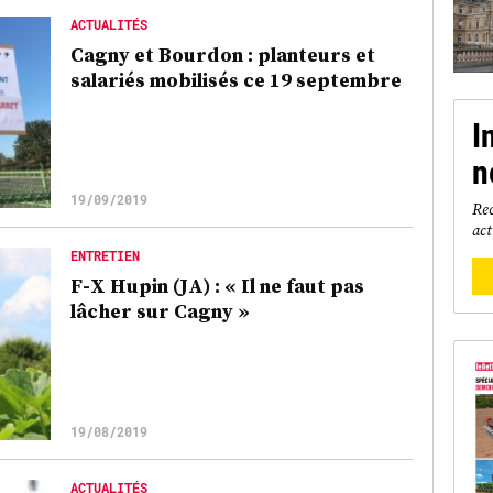
ACTUALITÉS
Cagny et Bourdon : planteurs et
salariés mobilisés ce 19 septembre
I
n
19/09/2019
Rec
act
ENTRETIEN
F-X Hupin (JA) : « Il ne faut pas
lâcher sur Cagny »
19/08/2019
ACTUALITÉS