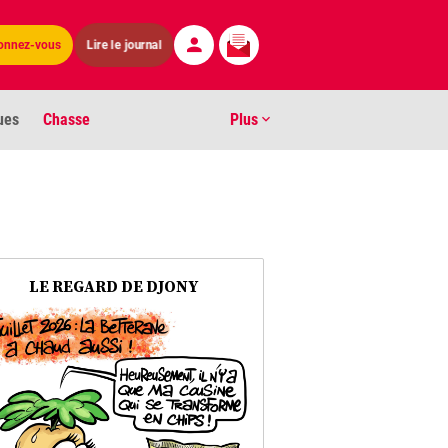
onnez-vous
Lire le journal
ues
Chasse
Plus
S
ens numéros
arburants
LE REGARD DE DJONY
ronnement
os
act