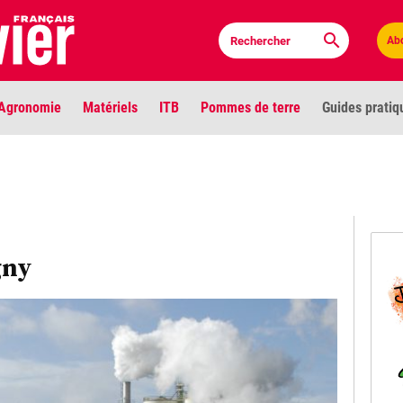
Ab
Agronomie
Matériels
ITB
Pommes de terre
Guides pratiq
PLU
Anci
Bioc
gny
Envi
LIGNE DE MIRE
Les louvetiers devant le Parlement
Vidé
Cont