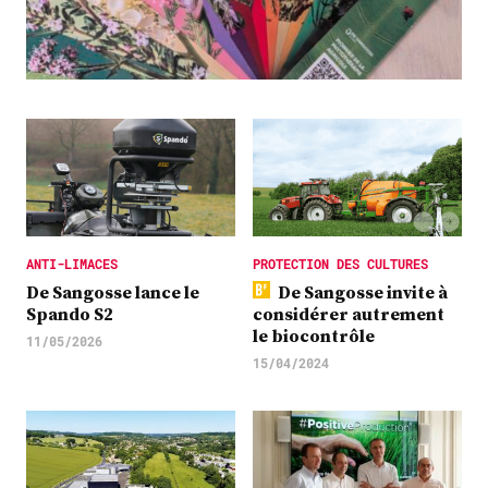
Plus
Abonnez-vous
ANTI-LIMACES
PROTECTION DES CULTURES
De Sangosse lance le
De Sangosse invite à
Spando S2
considérer autrement
le biocontrôle
11/05/2026
15/04/2024