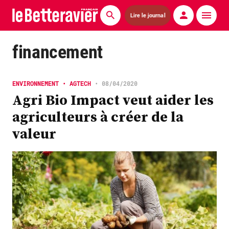
Lire le journal
Actualités
financement
Économie
ENVIRONNEMENT • AGTECH
•
08/04/2020
Agronomie
Agri Bio Impact veut aider les
agriculteurs à créer de la
Matériels
valeur
La technique ITB
Pommes de terre
Guides pratiques
Chasse