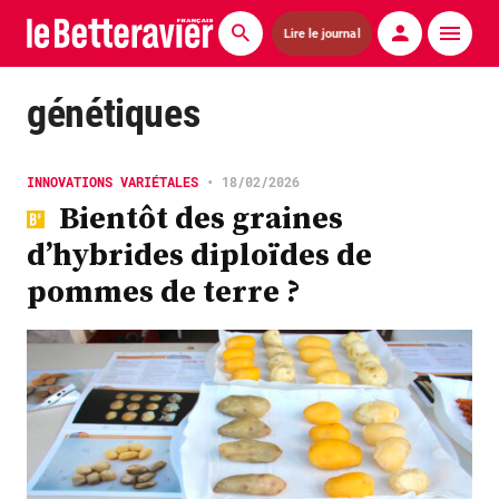
Lire le journal
Actualités
génétiques
Économie
INNOVATIONS VARIÉTALES
•
18/02/2026
Agronomie
Bientôt des graines
d’hybrides diploïdes de
Matériels
pommes de terre ?
La technique ITB
Pommes de terre
Guides pratiques
Chasse